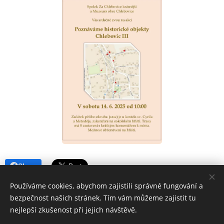
Share
Používáme cookies, abychom zajistili správné fungování a
bezpečnost našich stránek. Tím vám můžeme zajistit tu
nejlepší zkušenost při jejich návštěvě.
JN 2017-2025, Kontakt na správce webových stránek: