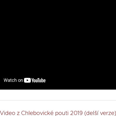
Video z Chlebovické pouti 2019 (delší verz
e