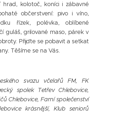
 hrad, kolotoč, koníci i zábavné
bohaté občerstvení: pivo i víno,
ku řízek, polévka, oblíbené
í guláš, grilované maso, párek v
obroty. Přijďte se pobavit a setkat
any. Těšíme se na Vás.
eského svazu včelařů FM, FK
vecký spolek Tetřev Chlebovice,
ů Chlebovice, Farní společenství
ebovice krásnější, Klub seniorů