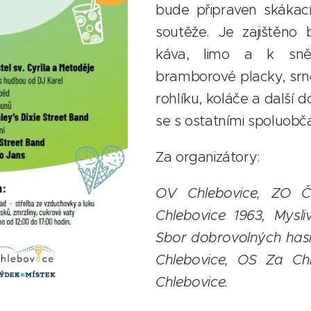
bude připraven skákací
soutěže. Je zajištěno 
káva, limo a k sněd
bramborové placky, srnč
rohlíku, koláče a další d
se s ostatními spoluobč
Za organizátory:
OV Chlebovice, ZO Č
Chlebovice 1963, Mysli
Sbor dobrovolných hasič
Chlebovice, OS Za Chl
Chlebovice.