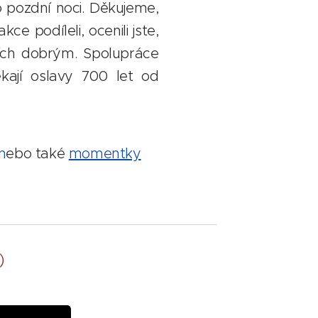
o pozdní noci. Děkujeme,
kce podíleli, ocenili jste,
cích dobrým. Spolupráce
kají oslavy 700 let od
n
ebo také
momentky
)