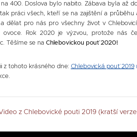
o na 400. Doslova bylo nabito. Zábava byla až d
te tak práci všech, kteří se na zajištění a průběhu a
a dělat pro nás pro všechny život v Chlebovi
é ovoce. Rok 2020 je výzvou, protože nás če
c. Těšíme se na
Chlebovickou pouť 2020!
ii z tohoto krásného dne:
Chlebovická pouť
2019
kce.
Video z Chlebovické pouti 2019 (kratší verze