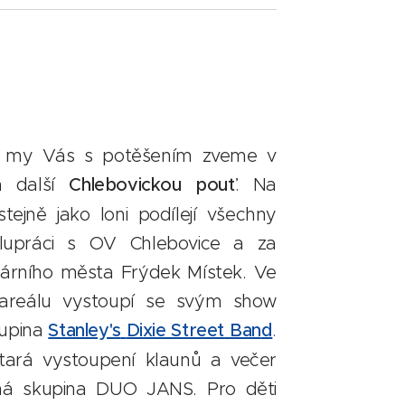
a my Vás s potěšením zveme v
 další
Chlebovickou pouť
. Na
stejně jako loni podílejí všechny
lupráci s OV Chlebovice a za
tárního města Frýdek Místek. Ve
areálu vystoupí se svým show
kupina
Stanley's
Dixie Street
Ban
d
.
ará vystoupení klaunů a večer
má skupina DUO JANS. Pro děti