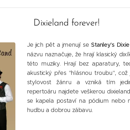
Dixieland forever!
Je jich pět a jmenují se
Stanley's Dixi
názvu naznačuje, že hrají klasický dix
této muziky. Hrají bez aparatury, 
akustický přes "hlásnou troubu", což j
stylovost žánru a vzniká tím jed
repertoáru najdete veškerou dixieland
se kapela postaví na pódium nebo na
hudbu a dobrou zábavu.