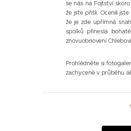
se nás na Fojtství skor
že jste přišli. Ocenili js
že je zde upřímná snah
spolků přinesla bohat
znovuobnovení Chlebovi
Prohlédněte si fotogaler
zachycené v průběhu a