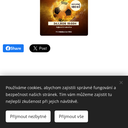
Share
Používáme cookies, abychom zajistili správné fungování a
bezpečnost našich stránek. Tím vám můžeme zajistit tu
nejlepší zkušenost při jejich návštěvě.
JN 2017-2025, Kontakt na správce webových stránek:
admin@chlebovice.cz
Přijmout nezbytné
Přijmout vše
Vytvořeno službou
Webnode
Cookies